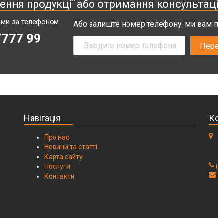
ння продукції або отримання консультаці
нами за телефоном
Або залиште номер телефону, ми вам
7777 99
Навігація
Ко
Про нас
Новини та статті
Карта сайту
Послуги
Контакти