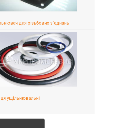
льнювач для різьбових з`єднань
ьця ущільнювальні