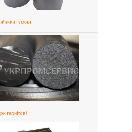
бійники гумові
ри гернітові