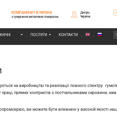
КОМПАНІЯ №1 В УКРАЇНІ
Дніпро,
Україна
з гумування металевих поверхонь
НІЧНІ
ПОСЛУГИ
КОНТАКТИ
и
ється на виробництві та реалізації повного спектру гумоте
праці, прямих контрактів з постчальниками сировини, нам 
рпромсервіс, ви можете бути впевнені у високій якості наш