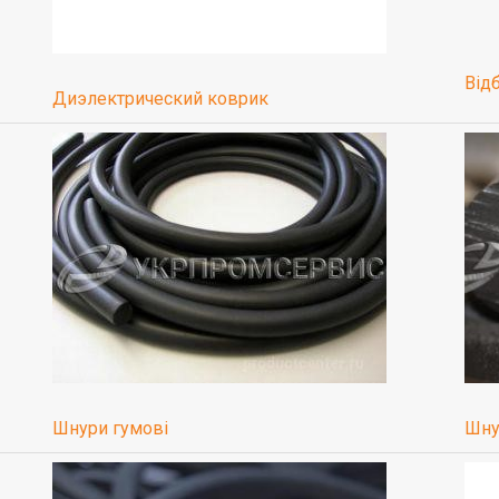
Від
Диэлектрический коврик
Шну
Шнури гумові