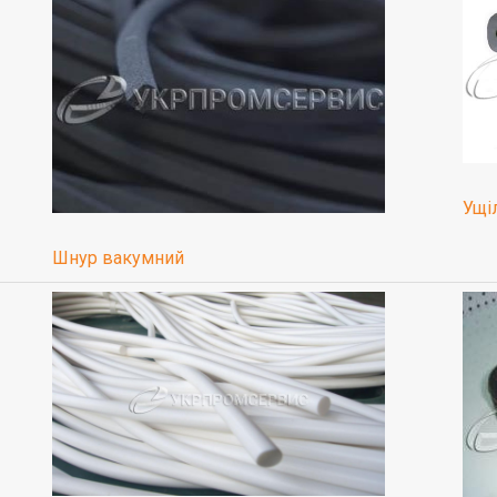
Ущі
Шнур вакумний