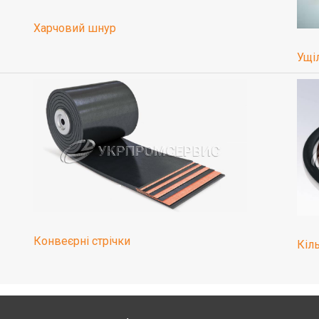
Харчовий шнур
Ущі
Конвеєрні стрічки
Кіл