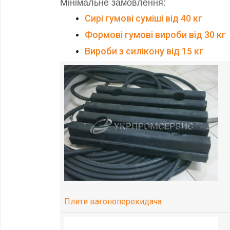
Мінімальне замовлення:
Сирі гумові суміші від 40 кг
Формові гумові вироби від 30 кг
Вироби з силікону від 15 кг
Плити вагоноперекидача