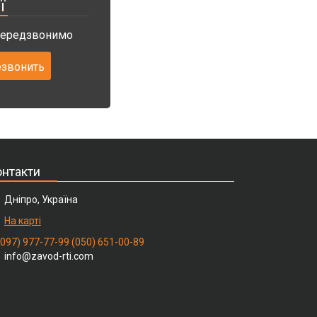
ї
 передзвонимо
нтакти
Дніпро, Україна
На карті
(097) 977-77-99
(050) 651-00-89
info@zavod-rti.com