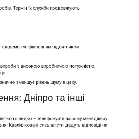
робів. Термін їх служби продовжують:
 тандемі з уніфікованим підситником.
гі вироби з високою виробничою потужністю;
рі.
 значно зменшує рівень шуму в цеху.
ння: Дніпро та інші
а легко і швидко – телефонуйте нашому менеджеру
я. Кваліфіковані спеціалісти дадуть відповіді на