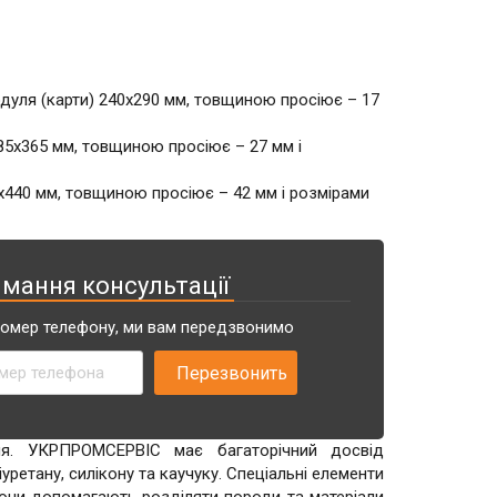
одуля (карти) 240х290 мм, товщиною просіює – 17
285х365 мм, товщиною просіює – 27 мм і
0х440 мм, товщиною просіює – 42 мм і розмірами
имання консультації
номер телефону, ми вам передзвонимо
ня. УКРПРОМСЕРВІС має багаторічний досвід
уретану, силікону та каучуку. Спеціальні елементи
вони допомагають розділяти породи та матеріали