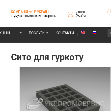
КОМПАНІЯ №1 В УКРАЇНІ
Дніпро,
Україна
з гумування металевих поверхонь
НІЧНІ
ПОСЛУГИ
КОНТАКТИ
Сито для гуркоту