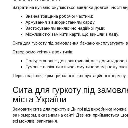
Затрати на купівлю окупаються завдяки довговічності ви
Значна товщина робочої частини;
Армування з використанням карду;
Застосуванням виключно надійної гуми;
Можливістю замінити карти, що вийшли з ладу.
Сита для гуркоту під замовлення бажано експлуатувати в
Створюємо «сітки» двох типів:
Поліуретанові – довговитривалі, але досить доро
Гумові – варіанти в широкому типорозмірному спект
Перша варіація, крім тривалого експлуатаційного терміну,
Сита для гуркоту під замовле
міста України
Замовити сита для гуркоту в Дніпрі від виробника можн
за номером, вказаним на сайті. Дзвінки приймаються щодн
всі можливі запитання.