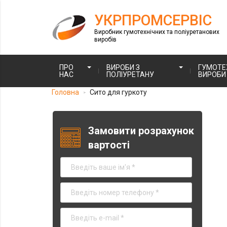
УКРПРОМСЕРВІС
Виробник гумотехнічних та поліуретанових
виробів
ПРО
ВИРОБИ З
ГУМОТЕХ
НАС
ПОЛІУРЕТАНУ
ВИРОБИ
Головна
Сито для гуркоту
>
Замовити розрахунок
вартості