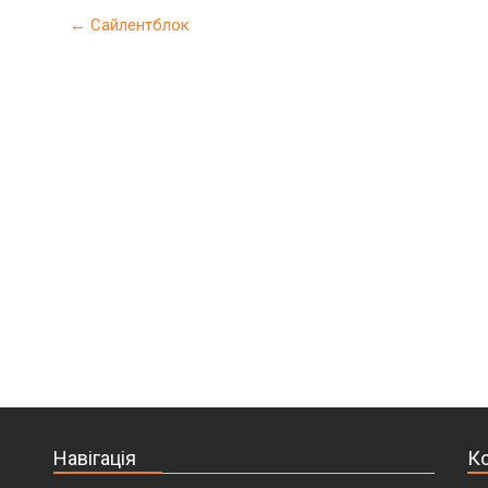
Post navigation
←
Сайлентблок
Навігація
Ко