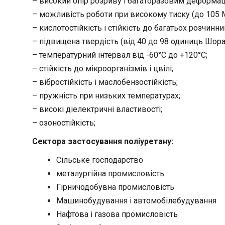
– високий опір розриву і багаторазовим деформац
– можливість роботи при високому тиску (до 105 
– кислотостійкість і стійкість до багатьох розчинни
– підвищена твердість (від 40 до 98 одиниць Шора
– температурний інтервал від -60°С до +120°С;
– стійкість до мікроорганізмів і цвілі;
– вібростійкість і маслобензостійкість;
– пружність при низьких температурах;
– високі діелектричні властивості;
– озоностійкість;
Сектора застосування поліуретану:
Сільське господарство
металургійна промисловість
Гірничодобувна промисловість
Машинобудування і автомобілебудування
Нафтова і газова промисловість