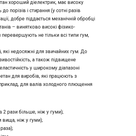
тан хороший діелектрик, має високу
ь до порізів і стирання (у сотні разів
тації, добре піддається механічній обробці
танів – винятково високі фізико-
и перевершують не тільки всі типи гум,
, які недосяжні для звичайних гум. До
зивостійкість, а також підвищене
еластичність у широкому діапазоні
етан для виробів, які працюють з
приклад, для валів холодного плющення
 2 рази більше, ніж у гуми);
 вища, ніж у гуми);
раза);