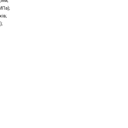
іям;
МПа);
ків;
);