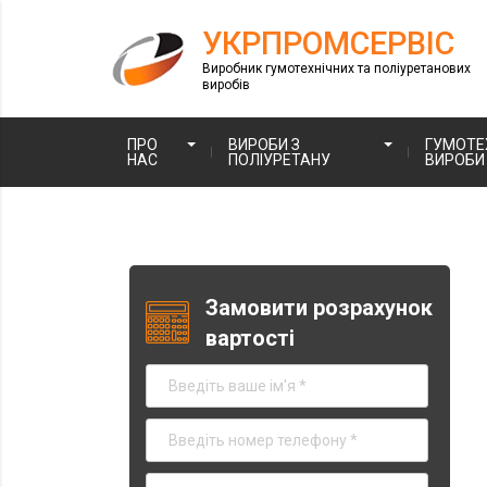
УКРПРОМСЕРВІС
Виробник гумотехнічних та поліуретанових
виробів
ПРО
ВИРОБИ З
ГУМОТЕХ
НАС
ПОЛІУРЕТАНУ
ВИРОБИ
Замовити розрахунок
вартості