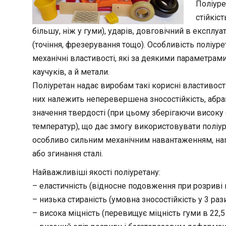
Поліуре
стійкіст
більшу, ніж у гуми), ударів, довговічний в експлуа
(точіння, фрезерування тощо). Особливість поліуре
механічні властивості, які за деякими параметрам
каучуків, а й метали.
Поліуретан надає виробам такі корисні властивості
них належить неперевершена зносостійкість, абра
значення твердості (при цьому зберігаючи високу 
температур), що дає змогу використовувати поліур
особливо сильним механічним навантаженням, на
або згинання сталі.
Найважливіші якості поліуретану:
– еластичність (відносне подовження при розриві в
– низька стираність (умовна зносостійкість у 3 рази
– висока міцність (перевищує міцність гуми в 22,5 