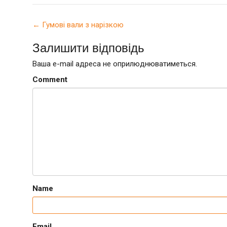
Post navigation
←
Гумові вали з нарізкою
Залишити відповідь
Ваша e-mail адреса не оприлюднюватиметься.
Comment
Name
Email