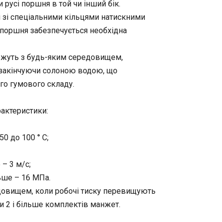
русі поршня в той чи інший бік.
 зі спеціальними кільцями натискними
і поршня забезпечується необхідна
ожуть з будь-яким середовищем,
, закінчуючи солоною водою, що
го гумового складу.
актеристики:
0 до 100 ° С;
– 3 м/с;
ьше – 16 МПа.
довищем, коли робочі тиску перевищують
 2 і більше комплектів манжет.