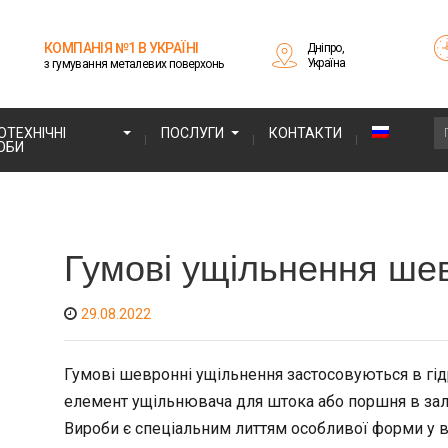
КОМПАНІЯ №1 В УКРАЇНІ
Дніпро,
Україна
з гумування металевих поверхонь
ОТЕХНІЧНІ
ПОСЛУГИ
КОНТАКТИ
ОБИ
Гумові ущільнення ше
29.08.2022
Гумові шевронні ущільнення застосовуються в гід
елемент ущільнювача для штока або поршня в зале
Вироби є спеціальним литтям особливої ​​форми у в