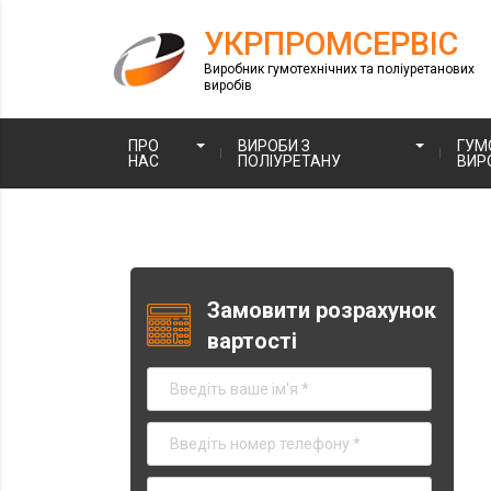
УКРПРОМСЕРВІС
Виробник гумотехнічних та поліуретанових
виробів
ПРО
ВИРОБИ З
ГУМ
НАС
ПОЛІУРЕТАНУ
ВИР
Замовити розрахунок
вартості