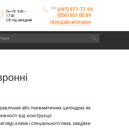
+38
(097) 977-77-99
Пн–Пт: 9:00 –
(050) 651 00 89
17:00
Сб–Нд: вихідний
ПЕРЕДЗВОНИТИ МЕНІ
вронні
равлічних або пневматичних циліндрах як
жності від конструкції.
игляді клина і спеціального паза, завдяки