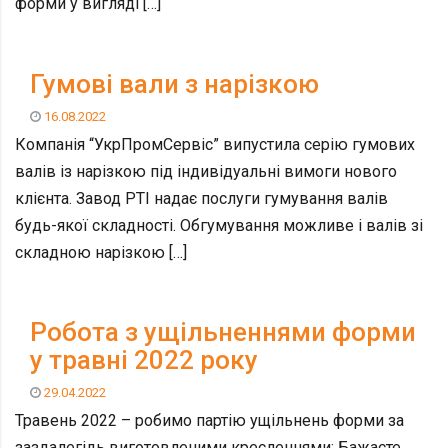
форми у вигляді […]
Гумові вали з нарізкою
16.08.2022
Компанія “УкрПромСервіс” випустила серію гумових
валів із нарізкою під індивідуальні вимоги нового
клієнта. Завод РТІ надає послуги гумування валів
будь-якої складності. Обгумування можливе і валів зі
складною нарізкою […]
Робота з ущільненнями форми
у травні 2022 року
29.04.2022
Травень 2022 – робимо партію ущільнень форми за
заздалегідь виготовленими кресленнями: Бажаєте