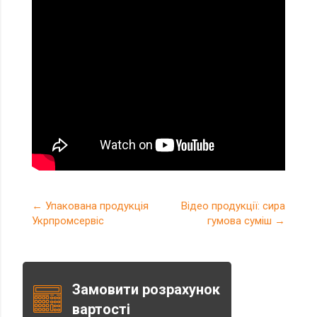
Post navigation
←
Упакована продукція
Відео продукції: сира
Укрпромсервіс
гумова суміш
→
Замовити розрахунок
вартості