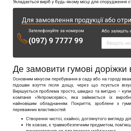
Укладається виріб у будь-якому місці для спорудження с
Для замовлення продукції або отр
Зателефонуйте за номером
Або залишіть 
(097) 9 7777 99
Де замовити гумові доріжки 
Основним мінусом перебування в саду або на городі вва
підошви взуття після дощу, через що псується візуа
Вирішується проблема просто, швидко та вигідно – купи
компанія «Укпромсервіс», яка займається їх вироб
найновішим обладнанням. Покриття, зроблене з гуми
переважних властивостей.
Створення чистої, охайної, доглянутого вигляду ді
Не ковзає, є травмобезпечним предметом, пом’якшу