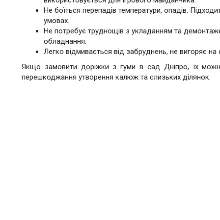
використовується для ігрового майданчика.
Не боїться перепадів температури, опадів. Підходи
умовах.
Не потребує труднощів з укладанням та демонтаже
обладнання.
Легко відмивається від забруднень, не вигоряє на 
Якщо замовити доріжки з гуми в сад Дніпро, їх можна
перешкоджання утворення калюж та слизьких ділянок.