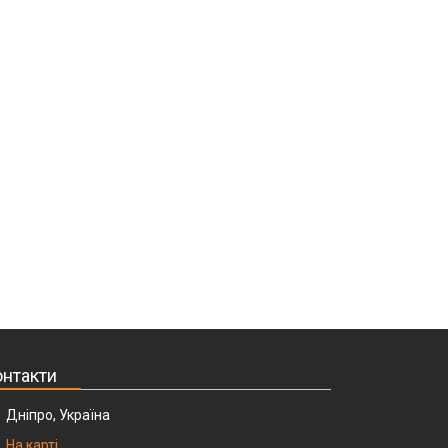
нтакти
Дніпро, Україна
На карті