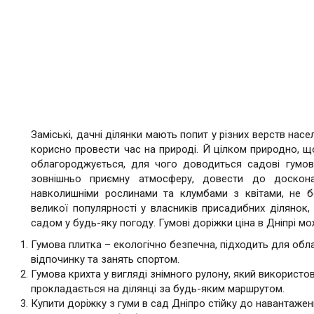
Заміські, дачні ділянки мають попит у різних верств насе
корисно провести час на природі. Й цілком природно, 
облагороджується, для чого доводиться садові гумов
зовнішньо приємну атмосферу, довести до доскона
навколишніми рослинами та клумбами з квітами, не б
великої популярності у власників присадибних ділянок
садом у будь-яку погоду. Гумові доріжки ціна в Дніпрі мо
Гумова плитка – екологічно безпечна, підходить для обл
відпочинку та занять спортом.
Гумова крихта у вигляді знімного рулону, який використо
прокладається на ділянці за будь-яким маршрутом.
Купити доріжку з гуми в сад Дніпро стійку до навантажень