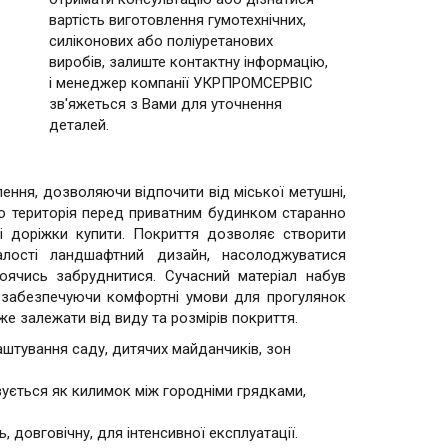
вартість виготовлення гумотехнічних,
силіконових або поліуретанових
виробів, залиште контактну інформацію,
і менеджер компанії УКРПРОМСЕРВІС
зв'яжеться з Вами для уточнення
деталей.
лення, дозволяючи відпочити від міської метушні,
що територія перед приватним будинком старанно
і доріжки купити. Покриття дозволяє створити
лості ландшафтний дизайн, насолоджуватися
оячись забруднитися. Сучасний матеріал набув
, забезпечуючи комфортні умови для прогулянок
же залежати від виду та розмірів покриття.
аштування саду, дитячих майданчиків, зон
вується як килимок між городніми грядками,
, довговічну, для інтенсивної експлуатації.