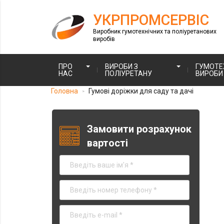
УКРПРОМСЕРВІС
Виробник гумотехнічних та поліуретанових
виробів
ПРО
ВИРОБИ З
ГУМОТЕХ
НАС
ПОЛІУРЕТАНУ
ВИРОБИ
Головна
Гумові доріжки для саду та дачі
>
Замовити розрахунок
вартості