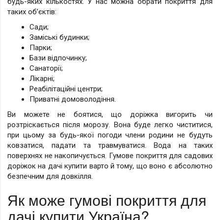
будь-яких кількостях. У нас можна обрати покриття для
таких об’єктів:
Сади;
Заміські будинки;
Парки;
Бази відпочинку;
Санаторії;
Лікарні;
Реабілітаційні центри;
Приватні домоволодіння.
Ви можете не боятися, що доріжка вигорить чи
розтріскається після морозу. Вона буде легко чиститися,
при цьому за будь-якої погоди члени родини не будуть
ковзатися, падати та травмуватися. Вода на таких
поверхнях не накопичується. Гумове покриття для садових
доріжок на дачі купити варто й тому, що воно є абсолютно
безпечним для довкілля.
Як може гумові покриття для
дачі купити Україна?