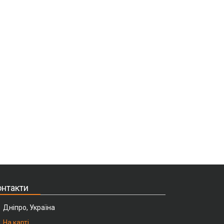
нтакти
Дніпро, Україна
На карті