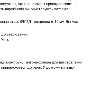
аховується, що цей елемент припадає лише
ість виробників використовують матеріал
ована сталь 09Г2Д товщиною 6-10 мм. Він має
і до зварювання.
 МПа.
аді конструкції вагона-хопера для виготовлення
зу приварюються до рами. У другому випадку