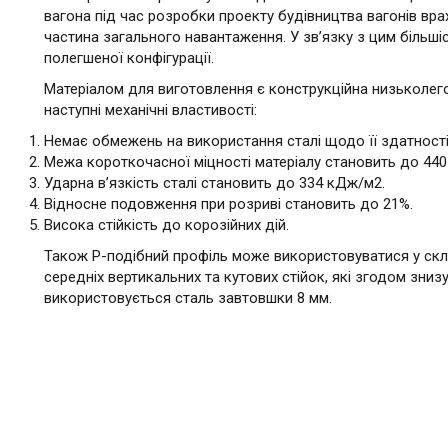
вагона під час розробки проекту будівництва вагонів вр
частина загального навантаження. У зв’язку з цим більш
полегшеної конфігурації.
Матеріалом для виготовлення є конструкційна низьколег
наступні механічні властивості:
Немає обмежень на використання сталі щодо її здатност
Межа короткочасної міцності матеріалу становить до 440
Ударна в’язкість сталі становить до 334 кДж/м2.
Відносне подовження при розриві становить до 21%.
Висока стійкість до корозійних дій.
Також Р-подібний профіль може використовуватися у скл
середніх вертикальних та кутових стійок, які згодом зни
використовується сталь завтовшки 8 мм.