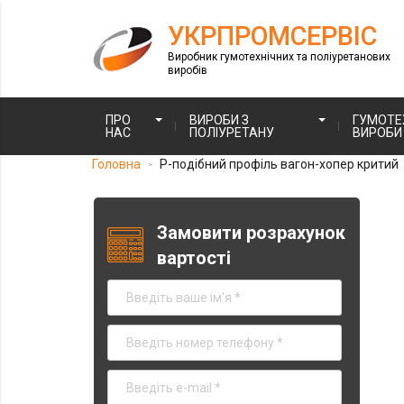
УКРПРОМСЕРВІС
Виробник гумотехнічних та поліуретанових
виробів
ПРО
ВИРОБИ З
ГУМОТЕХ
НАС
ПОЛІУРЕТАНУ
ВИРОБИ
Головна
Р-подібний профіль вагон-хопер критий
>
Замовити розрахунок
вартості