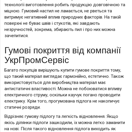
технології виготовлення робить продукцію довговічною та
міцною. Гумовий настил не ламається, не рветься та
витримує негативний вплив природних факторів. На такій
поверхні не буває швів і стукотів, які завдають
незручностей, зокрема, збирають пил і про них можна
зачепитися.
Гумові покриття від компанії
УкрПромСервіс
Багато покупців вирішують купити гумове покриття тому,
що такий матеріал виглядає гармонійно, естетично. Також
використовується для виробництва матеріал має
антистатичні властивості. Можна не побоюватися впливу
електричного струму, оскільки каучук погано проводити
електрику. Крім того, прогумована підлога не накопичує
статичні розряди.
Відрізняє гумову підлогу та легкість відновлення. Якщо
якісь ділянки підлоги зашкодили, їх можна легко заманити
на нові. Після такого відновлення підлога виходить як